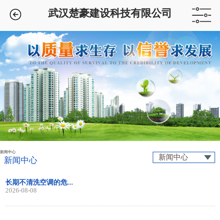
武汉楚豪建设科技有限公司
新闻中心
新闻中心
新闻中心
长期不清洗空调的危...
2026-08-08